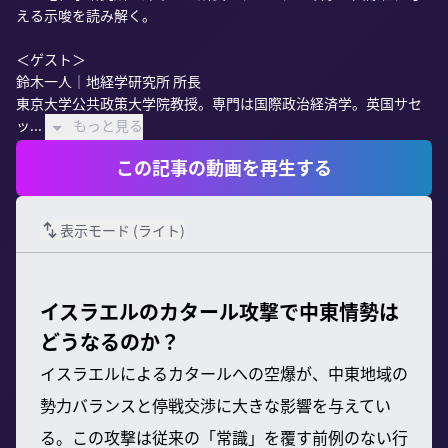
える示唆を読み解く。

＜ゲスト＞

鈴木一人｜地経学研究所 所長

東京大学公共政策大学院教授。専門は国際政治経済学。英国サセ
ッ...
もっと見る
この記事の動画を再生する
表示モード (
ライト
)
イスラエルのカタール攻撃で中東情勢は
どうなるのか？
イスラエルによるカタールへの空爆が、中東地域の
勢力バランスと停戦交渉に大きな影響を与えてい
る。この攻撃は従来の「常識」を覆す前例のない行