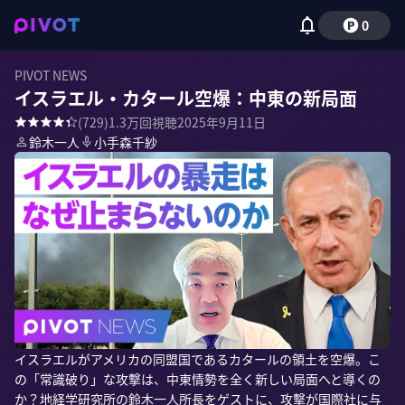
0
PIVOT NEWS
イスラエル・カタール空爆：中東の新局面
(
729
)
1.3万
回視聴
2025年9月11日
鈴木一人
小手森千紗
イスラエルがアメリカの同盟国であるカタールの領土を空爆。こ
の「常識破り」な攻撃は、中東情勢を全く新しい局面へと導くの
か？地経学研究所の鈴木一人所長をゲストに、攻撃が国際社に与