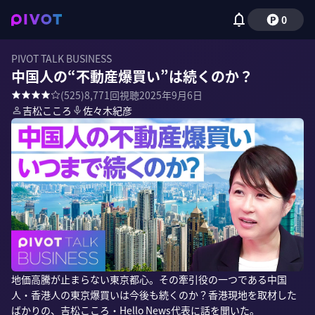
0
PIVOT TALK BUSINESS
中国人の“不動産爆買い”は続くのか？
(
525
)
8,771
回視聴
2025年9月6日
吉松こころ
佐々木紀彦
地価高騰が止まらない東京都心。その牽引役の一つである中国
人・香港人の東京爆買いは今後も続くのか？香港現地を取材した
ばかりの、吉松こころ・Hello News代表に話を聞いた。
