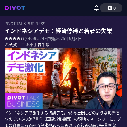
0
PIVOT TALK BUSINESS
インドネシアデモ：経済停滞と若者の失業
(
440
)
9,574
回視聴
2025年9月3日
敦賀一平
小手森千紗
インドネシアで激化する抗議デモ。現地社会にどのような影響を
与えているのか？ILO（国際労働機関）の現地マネージャーに、デ
モの背景にある経済停滞や20%にものぼる若者の高い失業率な