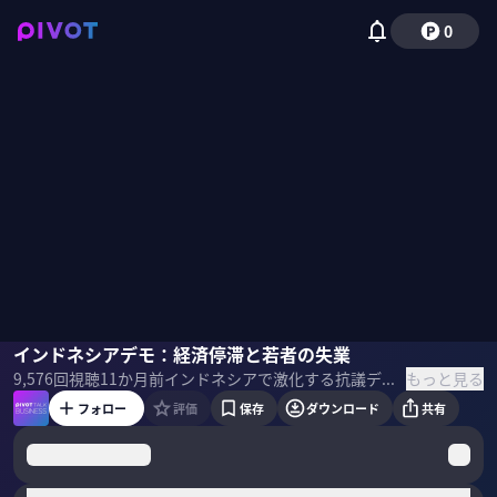
0
敦賀一平
インドネシアデモ：経済停滞と若者の失業
小手森千紗
もっと見る
9,576
回視聴
11か月前
インドネシアで激化する抗議デモ。現地社会にどのような影響を与えているのか？ILO（国際労働機関）の現地マネージャーに、デモの背景にある経済停滞や20%にものぼる若者の高い失業率など、その根本原因を聞いた。現地で活動する日本企業への影響は？インドネシアの「今」を知る現地レポート。 ＜ゲスト＞ 敦賀一平｜国際労働機関（ILO） インドネシア事務所 社会保障プログラムマネージャー。大学院卒業後、新卒で国際協力機構（JICA）へ。アフリカ部アフリカー課、ケニア事務所、アメリカ合衆国事務所などで勤務。2016年からILOで勤め、本部社会保障局、アジア大洋州総局などを経て現職。 ＜目次＞
フォロー
評価
保存
ダウンロード
共有