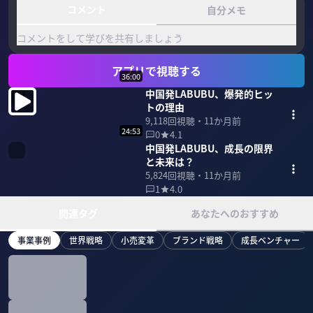
コメント
自分メモ
コメントをして学びを共有しましょう
アプリで視聴する
36:00
中国発LABUBU、爆発的ヒッ
トの理由
9,118
回視聴・
11か月前
24:53
0
4.1
中国発LABUBU、成長の限界
と未来は？
5,824
回視聴・
11か月前
1
4.0
関連タグ
あなたへのおすすめ
事業事例
世界戦略
小売変革
ブランド戦略
成長ベンチャー