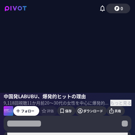
0
浦上早苗
中国発LABUBU、爆発的ヒットの理由
西川典孝
もっと見る
9,118
回視聴
11か月前
20～30代の女性を中心に爆発的ヒットしたLABUBU。高級バッグにつけるのが世界的トレンドとなり、サンリオを脅かす存在に。時価総額8兆円のポップマートが仕掛ける巧妙なマーケティング戦略と、世界市場を狙う次の一手とは何か？ 経済ジャーナリストの浦上早苗氏に聞いた。 ＜ゲスト＞ 浦上早苗｜経済ジャーナリスト 法政大学MBA兼任教員。福岡出身。早稲田大学 政治経済学部卒。1998年から西日本新聞社の記者を経て、2010年に中国の大学で教員。現在は経済分野を中心に執筆編集。東洋経済オンラインにて「シン・世界一周～人生後半、日本を学びなおす旅」連載中。近著に『崖っぷち母子、仕事と子育てに詰んで中国へ飛ぶ」『新型コロナVS中国14億人』。 ＜目次＞
フォロー
評価
保存
ダウンロード
共有