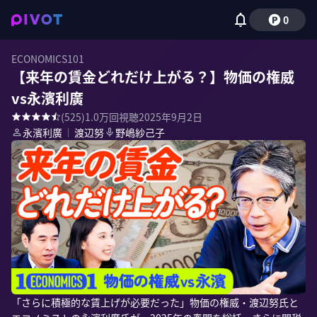
0
ECONOMICS101
【来年の賃金どれだけ上がる？】物価の権威
vs永濱利廣
(
525
)
1.0万
回視聴
2025年9月2日
永濱利廣
｜
渡辺努
野嶋紗己子
「さらに積極的な賃上げが必要だった」物価の権威・渡辺努氏と