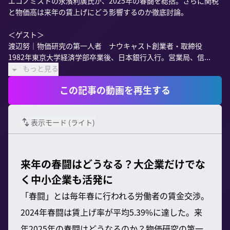
エコノミストの永濱利廣氏が、2025年の春闘を総括。さらに関税
と物価高は来年の賃上げにどう影響するのか徹底討論。

＜ゲスト＞

渡辺努｜物価研究の第一人者　ナウキャスト創業者・取締役

1982年東京大学経済学部卒業後、日本銀行入行。営業局、信...
もっと見る
この記事の動画を再生する
表示モード (
ライト
)
来年の春闘はどうなる？大企業だけでな
く中小企業も活発に
「春闘」とは毎年春に行われる労働者の賃金交渉。
2024年春闘は賃上げ率が平均5.39%に達した。来
年2025年の春闘はどうなるのか？物価研究の第一