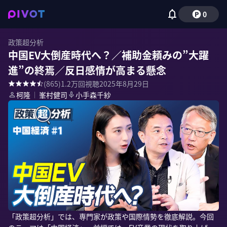
0
政策超分析
中国EV大倒産時代へ？／補助金頼みの”大躍
進”の終焉／反日感情が高まる懸念
(
865
)
1.2万
回視聴
2025年8月29日
柯隆
｜
峯村健司
小手森千紗
「政策超分析」では、専門家が政策や国際情勢を徹底解説。今回