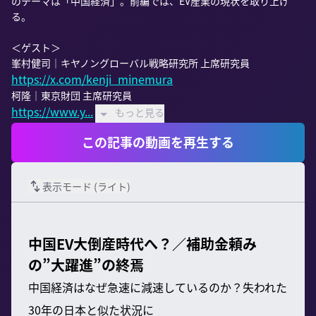
のテーマは「中国経済」。前編では、EV産業の現状を取り上げ
る。

＜ゲスト＞

https://x.com/kenji_minemura
https://www.y...
もっと見る
この記事の動画を再生する
表示モード (
ライト
)
中国EV大倒産時代へ？／補助金頼み
の”大躍進”の終焉
中国経済はなぜ急速に減速しているのか？失われた
30年の日本と似た状況に