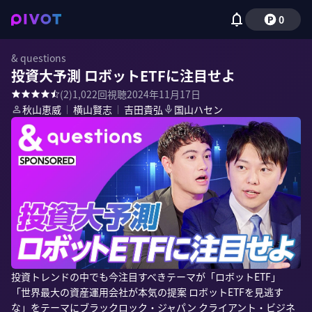
0
& questions
投資大予測 ロボットETFに注目せよ
(
2
)
1,022
回視聴
2024年11月17日
秋山恵威
｜
横山賢志
｜
吉田貴弘
国山ハセン
投資トレンドの中でも今注目すべきテーマが「ロボットETF」

「世界最大の資産運用会社が本気の提案 ロボットETFを見逃す
な」をテーマにブラックロック・ジャパン クライアント・ビジネ