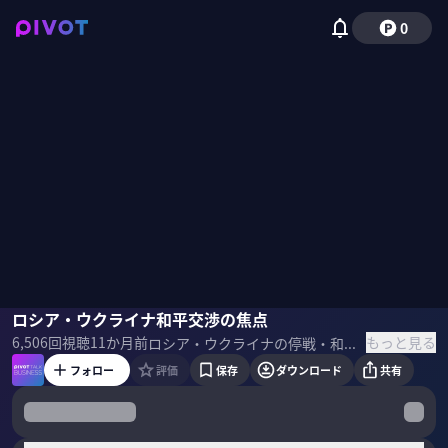
0
鶴岡路人
ロシア・ウクライナ和平交渉の焦点
小手森千紗
もっと見る
6,506
回視聴
11か月前
ロシア・ウクライナの停戦・和平交渉はなぜ進まないのか？重要な焦点となっている「安全の保証」とは何か？慶應義塾大学教授・鶴岡路人氏が一から解説。ソ連崩壊以降の歴史的経緯を振り返りつつ、先日の首脳会談の意義、今後の見通しについても深掘り。 ＜ゲスト＞ 鶴岡路人｜慶應義塾大学総合政策学部 教授 慶應義塾大学卒業後、同大学大学院米ジョージタウン大学大学院に学び、英ロンドン大学キレグス・カレッジで博士号を取得。在ベルギー日本大使館専門調査員、防衛省防衛研究所主任研究官、 英王立防衛安全保障研究所（RUSI）訪問研究員など歴任。専門は現代欧州政治など。 ▼参考書籍 『模索するNATO - 米欧同盟の実像』
フォロー
評価
保存
ダウンロード
共有