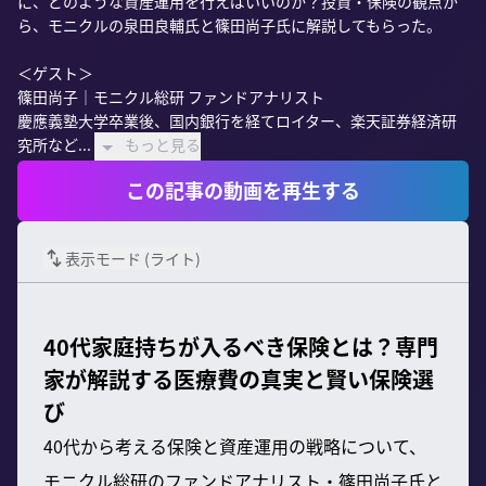
に、どのような資産運用を行えばいいのか？投資・保険の観点か
ら、モニクルの泉田良輔氏と篠田尚子氏に解説してもらった。

＜ゲスト＞

篠田尚子｜モニクル総研 ファンドアナリスト

慶應義塾大学卒業後、国内銀行を経てロイター、楽天証券経済研
究所など...
もっと見る
この記事の動画を再生する
表示モード (
ライト
)
40代家庭持ちが入るべき保険とは？専門
家が解説する医療費の真実と賢い保険選
び
40代から考える保険と資産運用の戦略について、
モニクル総研のファンドアナリスト・篠田尚子氏と