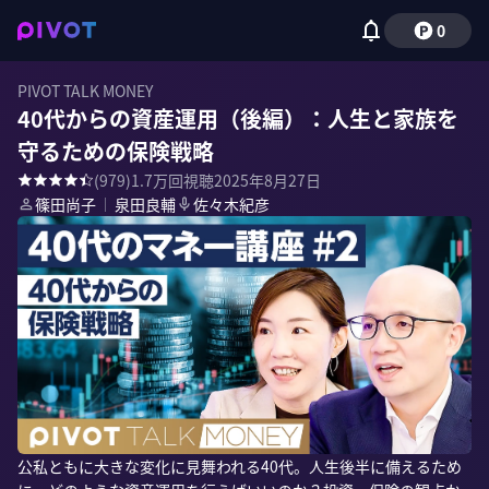
0
PIVOT TALK MONEY
40代からの資産運用（後編）：人生と家族を
守るための保険戦略
(
979
)
1.7万
回視聴
2025年8月27日
篠田尚子
｜
泉田良輔
佐々木紀彦
公私ともに大きな変化に見舞われる40代。人生後半に備えるため