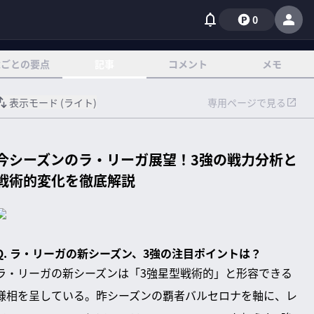
0
章ごとの要点
記事
コメント
メモ
表示モード (
ライト
)
専用ページで見る
今シーズンのラ・リーガ展望！3強の戦力分析と
戦術的変化を徹底解説
Q. ラ・リーガの新シーズン、3強の注目ポイントは？
ラ・リーガの新シーズンは「3強星型戦術的」と形容できる
様相を呈している。昨シーズンの覇者バルセロナを軸に、レ