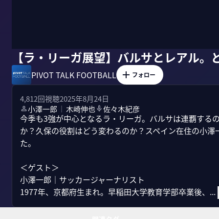
【ラ・リーガ展望】バルサとレアル。
PIVOT TALK FOOTBALL
フォロー
4,812
回視聴
2025年8月24日
小澤一郎
木崎伸也
佐々木紀彦
｜
今季も3強が中心となるラ・リーガ。バルサは連覇する
か？久保の役割はどう変わるのか？スペイン在住の小澤
た。

＜ゲスト＞

小澤一郎｜サッカージャーナリスト

1977年、京都府生まれ。早稲田大学教育学部卒業後、...