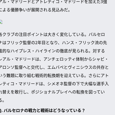
アル・マドリードとアトレティコ・マドリードを加えた3強
による優勝争いが展開される見込みだ。
各クラブの注目ポイントは大きく変化している。バルセロ
ナはフリック監督の2年目となり、ハンス・フリック流の先
進的なハイプレス・ハイラインの徹底が見られる。対する
レアル・マドリードは、アンチェロッティ体制からシャビ・
アロンソ監督へと交代し、エムバペとヴィニシウスの共存と
いう難題に取り組む戦術的転換期を迎えている。さらにアト
レティコ・マドリードは、シメオネ監督の下で大幅な選手入
れ替えを敢行し、ポジショナルプレイへの転換を図ってい
る。
Q. バルセロナの戦力と戦術はどうなっている？