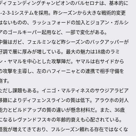
ディフェンディングチャンピオンのバルセロナは、基本的に
4-2-3-1システムを採用。昨シーズンから大きな戦術的変更
はないものの、ラッシュフォードの加入とジョアン・ガルシ
アのゴールキーパー起用など、一部で変化がある。
中盤はガビ、フェルミンなど昨シーズンのバックアッパーが
好調で層に厚みが増している。最大の魅力は18歳のラミ
ン・ヤマルを中心とした攻撃陣だ。ヤマルは右サイドから
の攻撃を主導し、左のハフィーニャとの連携で相手守備を
崩す。
ただし課題もある。イニゴ・マルティネスのサウジアラビア
移籍によりディフェンスラインの質は低下。アラウホの対人
能力とビルドアップの質の違いが懸念材料だ。また、36歳
になるレヴァンドフスキの年齢的衰えも心配されている。
怪我が増えてきており、フルシーズン頼れる存在ではなくな