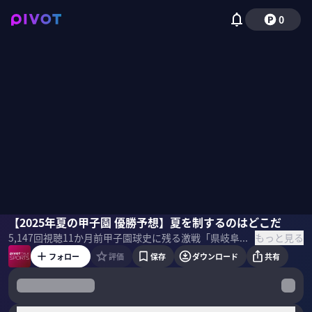
0
大矢正成
【2025年夏の甲子園 優勝予想】夏を制するのはどこだ
安藤嘉浩
西川典孝
もっと見る
5,147
回視聴
11か月前
甲子園球史に残る激戦「県岐阜商 vs 横浜高校」やベスト4に残ったチームを、元NHKの高校野球解説・実況アナウンサーと元朝日新聞の記者が徹底分析。 勝敗を分けたターニングポイント、横浜高校・村田浩明監督の采配、そして優勝予想や大会を彩った好プレーを語り尽くします。 サムネイル 写真：iStock
フォロー
評価
保存
ダウンロード
共有