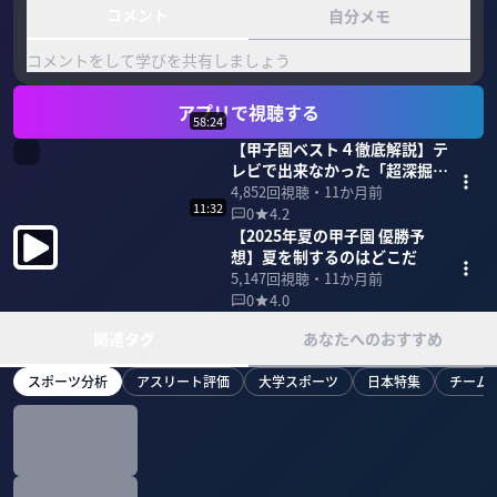
コメント
自分メモ
コメントをして学びを共有しましょう
アプリで視聴する
58:24
【甲子園ベスト４徹底解説】テ
レビで出来なかった「超深掘り
解説」
4,852
回視聴・
11か月前
11:32
0
4.2
【2025年夏の甲子園 優勝予
想】夏を制するのはどこだ
5,147
回視聴・
11か月前
0
4.0
関連タグ
あなたへのおすすめ
スポーツ分析
アスリート評価
大学スポーツ
日本特集
チーム