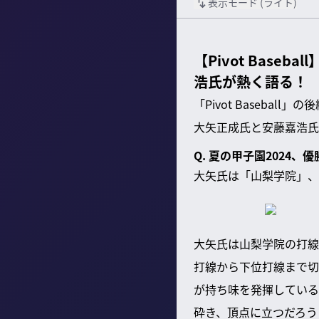
表示モード (
ライト
)
【Pivot Bas
浩氏が熱く語る！
「Pivot Baseba
大矢正成氏と安藤嘉浩氏
Q. 夏の甲子園2024、
大矢氏は「山梨学院」、
大矢氏は山梨学院の打線
打線から下位打線まで切
が持ち味を発揮している
砕き、頂点に立つだろう