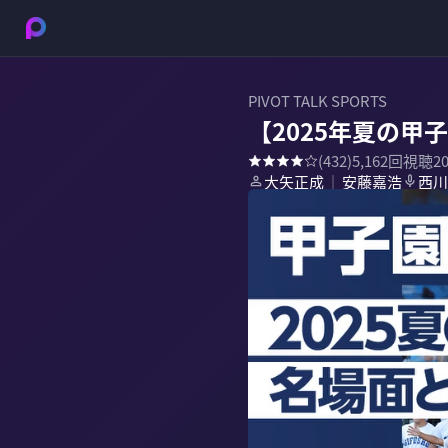
PIVOT TALK SPORTS
【2025年夏の甲
(
432
)
5,162
回視聴
2
大矢正成
安藤嘉浩
西川
｜