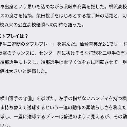
阜出身という思いも込めながら県岐阜商業を推した。横浜高校
スの良さを指摘。柴田投手をはじめとする投手陣の活躍と、切
校以来の公立高校優勝への期待も語った。
ストプレイは？
年生二遊間のダブルプレー」を選んだ。仙台育英が2-1でリー
反撃のチャンスに、センター前に抜けそうな打球を二塁手の有
須那選手にトスし、須那選手は素早く体を右に回転させて一塁
値は大きいと評価した。
横山選手の守備」を挙げた。左手の指がないハンディを持つ横
ま持ち替えて送球するという一連の動作の素晴らしさを称えた
球し、一塁に送球するプレーは普通のように見えるが、その動
いう。