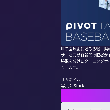
甲子園球史に残る激戦「県岐
サーと元朝日新聞の記者が徹
勝敗を分けたターニングポ
くします。

サムネイル

写真：iStock