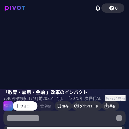
0
梶田脩斗
「教育・雇用・金融 」改革のインパクト
野嶋紗己子
もっと見る
7,409
回視聴
11か月前
2025年7月、「2075年 次世代AIでよみがえる日本経済」という報告書が発表された。 日本がGDP世界11位に転落するというのは本当なのか？著者の一人でエコノミストの梶田脩斗氏に展望を聞いた。
フォロー
評価
保存
ダウンロード
共有