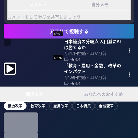
コメント
自分メモ
コメントをして学びを共有しましょう
アプリで視聴する
43:51
日本経済の分岐点 人口減にAI
は勝てるか
7,847
回視聴・
11か月前
18:26
0
4.4
「教育・雇用・金融 」改革の
インパクト
7,409
回視聴・
11か月前
0
4.4
関連タグ
あなたへのおすすめ
構造改革
教育改革
雇用改革
日本特集
金融変革