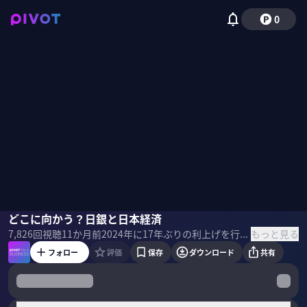
0
白井さゆり
どこに向かう？日銀と日本経済
野嶋紗己子
もっと見る
7,826
回視聴
11か月前
2024年に17年ぶりの利上げを行い、「金利のある世界」へと転換した日銀。追加利上げも一部予想される中、これまでの金融緩和政策が残したもの・出口戦略を整理する。元日銀審議員/慶應大・白井さゆり教授に、金融政策の過去・現在・未来を聞いた。 ＜ゲスト＞ 白井さゆり｜慶應義塾大学 総合政策学部 教授 専門は国際経済、国際金融。2011〜2016年 日本銀行の審議委員として金融政策や中央銀行の運営の決定に関与。現在は、国内外で多数の国際会議に参加。国際機関であるアジア開発銀行研究所（ADBI）にてサステナブル政策アドバイザーも務める。 ＜目次＞
フォロー
評価
保存
ダウンロード
共有