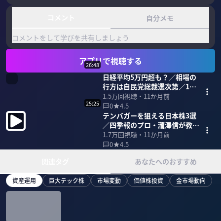
コメント
自分メモ
コメントをして学びを共有しましょう
アプリで視聴する
26:48
日経平均5万円超も？／相場の
行方は自民党総裁選次第／10
月の暴落に要警戒
1.5万
回視聴・
11か月前
25:25
0
4.5
テンバガーを狙える日本株3選
／四季報のプロ・瀧澤信が教え
る2025年後半の投資戦略
1.7万
回視聴・
11か月前
0
4.5
関連タグ
あなたへのおすすめ
資産運用
巨大テック株
市場変動
価値株投資
金市場動向