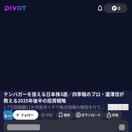
0
瀧澤信
テンバガーを狙える日本株3選／四季報のプロ・瀧澤信が
木野内栄治
柴田阿弥
教える2025年後半の投資戦略
もっと見る
1.7万
回視聴
11か月前
月イチで株式相場の解説を行う、「マーケット超分析」の8月回。後編では四季報のプロ瀧澤信が、テンバガーを狙える注目銘柄を紹介。 ＜出演者＞ 柴田阿弥｜MC 木野内栄治｜大和証券 チーフテクニカルアナリスト 瀧澤信｜複眼経済塾 塾頭
フォロー
評価
保存
ダウンロード
共有