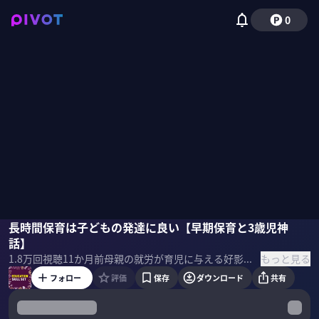
0
今西洋介
長時間保育は子どもの発達に良い【早期保育と3歳児神
竹内由恵
話】
もっと見る
1.8万
回視聴
11か月前
母親の就労が育児に与える好影響。母親たちに出回るあの噂は本当？医師が伝えたい、12歳までの育児の真実とは。漫画『コウノドリ』取材協力医師でもある小児科医・今西洋介氏に聞いた。 ▼講師▼ 今西洋介｜小児科医・新生児科医/日本小児科学会専門医/日本周産期・新生児医学会新生児専門医/医学博士（公衆衛生学） 富山大学医学部卒業後、都市部や地方のNICU（新生児集中治療室）で新生児医療に従事。医療漫画『コウノドリ』取材協力医師。米国ロサンゼルスで三姉妹を育てる父。 ＜目次＞
フォロー
評価
保存
ダウンロード
共有