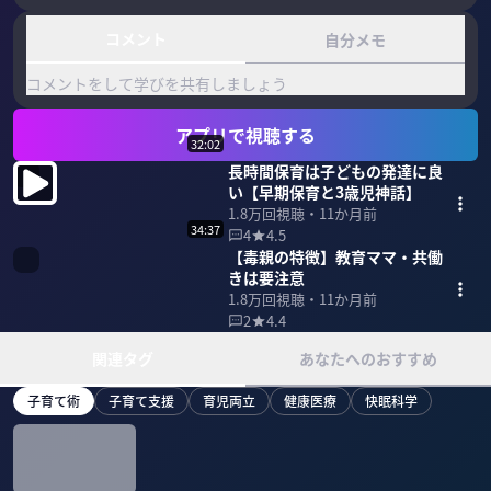
コメント
自分メモ
コメントをして学びを共有しましょう
アプリで視聴する
32:02
長時間保育は子どもの発達に良
い【早期保育と3歳児神話】
1.8万
回視聴・
11か月前
34:37
4
4.5
【毒親の特徴】教育ママ・共働
きは要注意
1.8万
回視聴・
11か月前
2
4.4
関連タグ
あなたへのおすすめ
子育て術
子育て支援
育児両立
健康医療
快眠科学