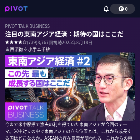
0
PIVOT TALK BUSINESS
注目の東南アジア経済：期待の国はここだ
(
739
)
8,767
回視聴
2025年8月18日
西濵徹
小手森千紗
今まで米中摩擦で漁夫の利を得ていた東南アジアが今回のテー
マ。米中対立の中で東南アジアの立ち位置とは。これから成長す
る国はどこなのか。ASEANの存在意義が問われる。これからの東