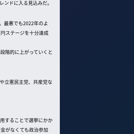
レンドに入る見込みだ。
最悪でも2022年のよ
万円ステージを十分達成
に段階的に上がっていくと
や立憲民主党、共産党な
活用することで選挙にかか
資金がなくても政治参加