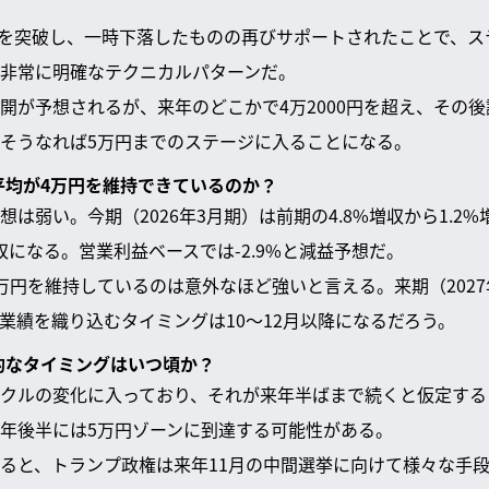
抗線を突破し、一時下落したものの再びサポートされたことで、ス
非常に明確なテクニカルパターンだ。
開が予想されるが、来年のどこかで4万2000円を超え、その
そうなれば5万円までのステージに入ることになる。
経平均が4万円を維持できているのか？
は弱い。今期（2026年3月期）は前期の4.8%増収から1.2
収になる。営業利益ベースでは-2.9%と減益予想だ。
万円を維持しているのは意外なほど強いと言える。来期（2027
業績を織り込むタイミングは10〜12月以降になるだろう。
体的なタイミングはいつ頃か？
クルの変化に入っており、それが来年半ばまで続くと仮定する
年後半には5万円ゾーンに到達する可能性がある。
ると、トランプ政権は来年11月の中間選挙に向けて様々な手