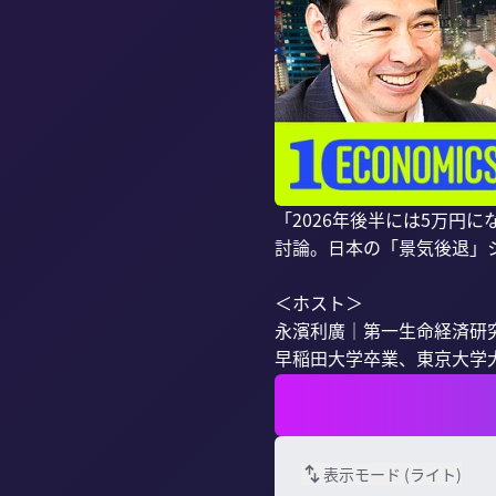
「2026年後半には5万円
討論。日本の「景気後退」
＜ホスト＞

永濱利廣｜第一生命経済研究
早稲田大学卒業、東京大学大
表示モード (
ライト
)