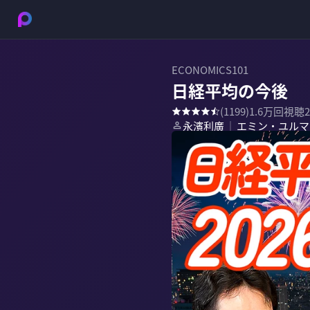
ECONOMICS101
日経平均の今後
(
1199
)
1.6万
回視聴
永濱利廣
エミン・ユルマ
｜