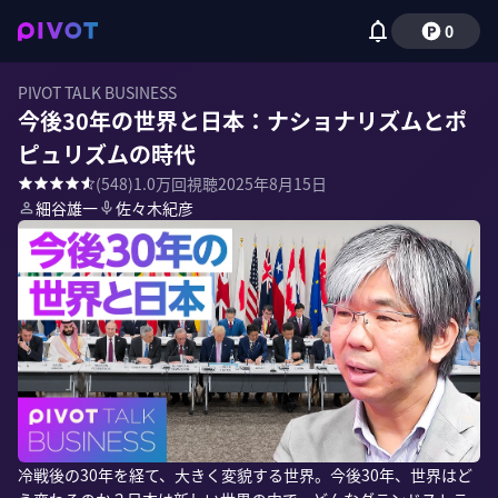
0
PIVOT TALK BUSINESS
今後30年の世界と日本：ナショナリズムとポ
ピュリズムの時代
(
548
)
1.0万
回視聴
2025年8月15日
細谷雄一
佐々木紀彦
冷戦後の30年を経て、大きく変貌する世界。今後30年、世界はど