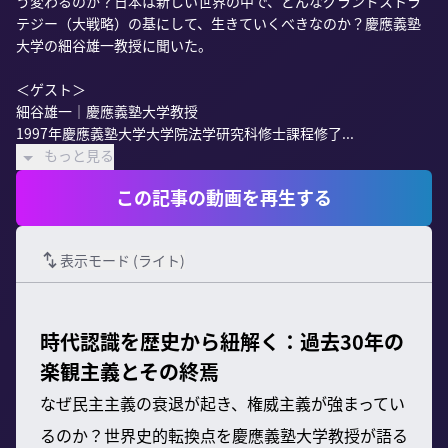
う変わるのか？日本は新しい世界の中で、どんなグランドストラ
テジー（大戦略）の基にして、生きていくべきなのか？慶應義塾
大学の細谷雄一教授に聞いた。

＜ゲスト＞

細谷雄一｜慶應義塾大学教授

1997年慶應義塾大学大学院法学研究科修士課程修了...
もっと見る
この記事の動画を再生する
表示モード (
ライト
)
時代認識を歴史から紐解く：過去30年の
楽観主義とその終焉
なぜ民主主義の衰退が起き、権威主義が強まってい
るのか？世界史的転換点を慶應義塾大学教授が語る