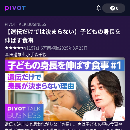
0
PIVOT TALK BUSINESS
【遺伝だけでは決まらない】子どもの身長を
伸ばす食事
(
1157
)
1.6万
回視聴
2025年8月23日
田邊雄
小手森千紗
遺伝で決まると思われがちな「身長」。実は子どもの頃の食事や