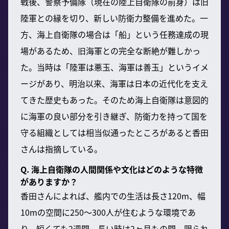
戦後、警察予備隊（現在の陸上自衛隊の前身）は旧
陸軍との縁を切り、新しい防衛力整備を進めた。一
方、海上自衛隊の場合は「船」という任務達成の現
場があるため、旧海軍との完全な断絶が難しかっ
た。当時は「陸軍は悪玉、海軍は善玉」というイメ
ージがあり、明治以来、海軍は日本の近代化を支え
てきた歴史もあった。そのため海上自衛隊は意図的
に海軍の良い部分を引き継ぎ、防衛力を持って国を
守る組織としては相当似通ったところがあると香田
さんは指摘している。
Q. 海上自衛隊の人間関係や文化はどのような特徴
がありますか？
香田さんによれば、艦内での生活は長さ120m、幅
10mの空間に250〜300人が住むような環境であ
り、短くても2週間、長い時は2ヶ月もの間、限られ