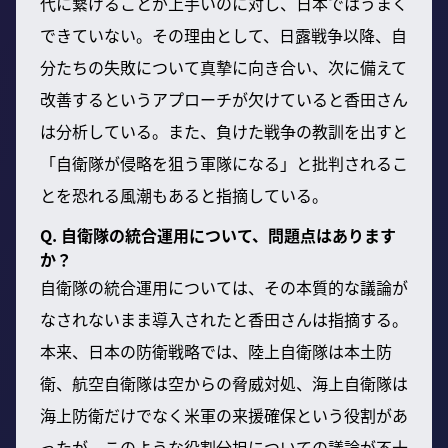
代に繋げることが上手いのに対し、日本ではうまく
できていない。その理由として、日露戦争以降、自
分たちの失敗について真摯に向き合い、次に備えて
改善するというアプローチが欠けていると香田さん
は分析している。また、負けた戦争の教訓を出すと
「自衛隊が侵略を狙う軍隊になる」と批判されるこ
とを恐れる風潮もあると指摘している。
Q. 自衛隊の統合運用について、問題点はあります
か？
自衛隊の統合運用については、その本質的な議論が
なされないまま導入されたと香田さんは指摘する。
本来、日本の防衛戦略では、陸上自衛隊は本土防
衛、航空自衛隊は空からの脅威対処、海上自衛隊は
海上防衛だけでなく米軍の来援確保という役割があ
ったが、このような役割分担についての議論が不十