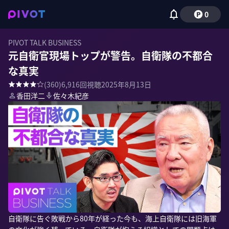
0
PIVOT TALK BUSINESS
元自衛官現場トップが警告。自衛隊の不都合
な真実
(
360
)
6,916
回視聴
2025年8月13日
香田洋二
佐々木紀彦
自衛隊に告ぐ敗戦から80年が経った今も、海上自衛隊には旧海軍