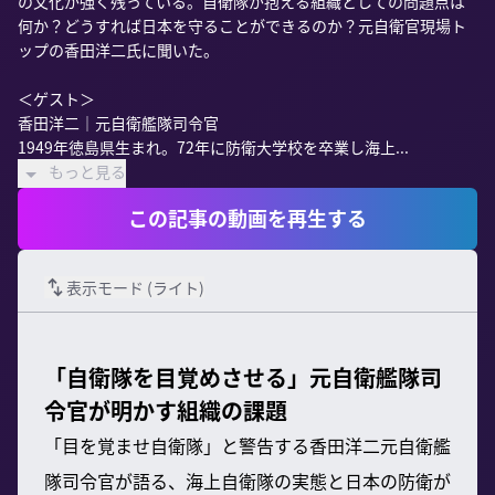
の文化が強く残っている。自衛隊が抱える組織としての問題点は
何か？どうすれば日本を守ることができるのか？元自衛官現場ト
ップの香田洋二氏に聞いた。

＜ゲスト＞

香田洋二｜元自衛艦隊司令官

1949年徳島県生まれ。72年に防衛大学校を卒業し海上...
もっと見る
この記事の動画を再生する
表示モード (
ライト
)
「自衛隊を目覚めさせる」元自衛艦隊司
令官が明かす組織の課題
「目を覚ませ自衛隊」と警告する香田洋二元自衛艦
隊司令官が語る、海上自衛隊の実態と日本の防衛が