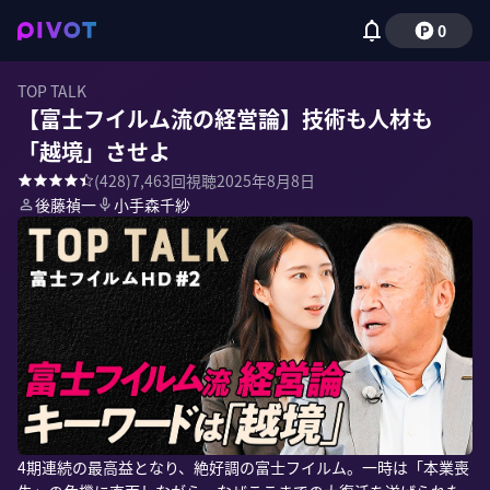
0
TOP TALK
【富士フイルム流の経営論】技術も人材も
「越境」させよ
(
428
)
7,463
回視聴
2025年8月8日
後藤禎一
小手森千紗
4期連続の最高益となり、絶好調の富士フイルム。一時は「本業喪