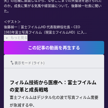
失」の危機に直面しながら、なぜここまでの大復活を遂げられた
のか。成長に繋がる気風や経営論について、後藤禎一社長に聞い
た。

＜ゲスト＞

後藤禎一｜富士フイルムHD 代表取締役社長・CEO

1983年富士写真フイルム（現富士フイルムHD）に入...
もっと見る
この記事の動画を再生する
表示モード (
ライト
)
フィルム技術から医療へ：富士フイルム
の変革と成長戦略
富士フイルムはデジタル化の波で写真フィルム需要
が急減する中、