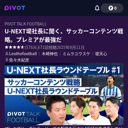
0
PIVOT TALK FOOTBALL
U-NEXT堤社長に聞く、サッカーコンテンツ戦
略。プレミアが最強だ
(
576
)
6,671
回視聴
2025年8月11日
Leothefootball
｜
木崎伸也
｜
ミムラユウスケ
｜
堤天心
佐々木紀彦