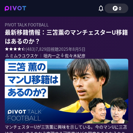
0
PIVOT TALK FOOTBALL
最新移籍情報：三笘薫のマンチェスターU移籍
はあるのか？
(
483
)
7,829
回視聴
2025年8月5日
ミムラユウスケ
｜
垣内一之
佐々木紀彦
マンチェスターUが三笘薫に興味を示している。今のマンUに三苫