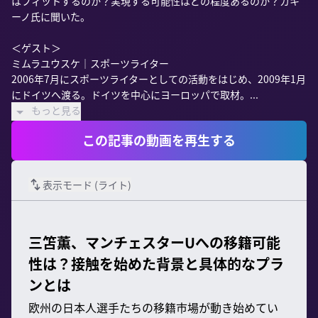
はフィットするのか？実現する可能性はどの程度あるのか？カキ
ーノ氏に聞いた。

＜ゲスト＞

ミムラユウスケ｜スポーツライター

2006年7月にスポーツライターとしての活動をはじめ、2009年1月
にドイツへ渡る。ドイツを中心にヨーロッパで取材。...
もっと見る
この記事の動画を再生する
表示モード (
ライト
)
三笘薫、マンチェスターUへの移籍可能
性は？接触を始めた背景と具体的なプラ
ンとは
欧州の日本人選手たちの移籍市場が動き始めてい