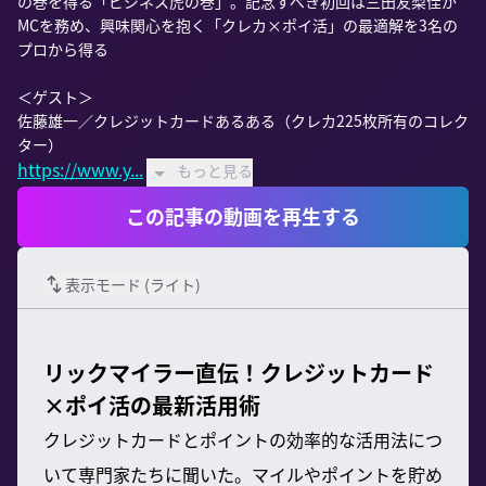
の巻を得る「ビジネス虎の巻」。記念すべき初回は三田友梨佳が
MCを務め、興味関心を抱く「クレカ×ポイ活」の最適解を3名の
プロから得る

＜ゲスト＞

佐藤雄一／クレジットカードあるある（クレカ225枚所有のコレク
https://www.y...
もっと見る
この記事の動画を再生する
表示モード (
ライト
)
リックマイラー直伝！クレジットカード
×ポイ活の最新活用術
クレジットカードとポイントの効率的な活用法につ
いて専門家たちに聞いた。マイルやポイントを貯め