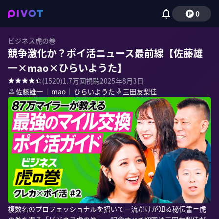
0
ビジネス虎の巻
競争激化か？ポイ活ニュース最前線【佐藤雄
一×mao×ひらいようた】
(
1520
)
1.7万
回視聴
2025年8月3日
佐藤雄一
｜
mao
｜
ひらいようた
三田友梨佳
複数名のプロフェッショナルを招いて一流だけが知る秘伝書＝虎