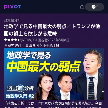
0
政策超分析
地政学で見る中国最大の弱点／トランプが他
国の領土を欲しがる意味
(
679
)
8,931
回視聴
2025年8月8日
峯村健司
｜
奥山真司
小手森千紗
「政策超分析」では、専門家が政策や国際情勢を徹底解説。今回