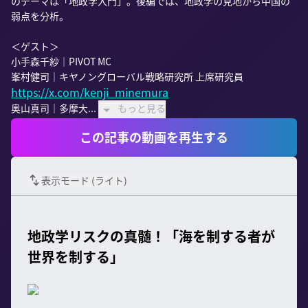
のテーマは「地政学入門」。後編では、地政学の見地から中国の
弱点を分析。

＜ゲスト＞

小手森千紗｜PIVOT MC

https://x.com/kenji_minemura
奥山真司｜多摩大...
もっと見る
この記事の動画を再生する
表示モード (
ライト
)
地政学リスクの真髄！「海を制する者が
世界を制する」