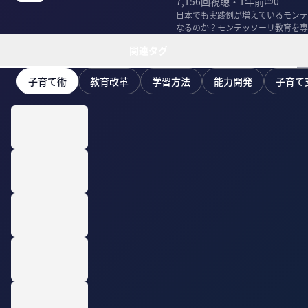
7,156
回視聴・
1年前
0
日本でも実践例が増えているモンテ
なるのか？モンテッソーリ教育を専
関連タグ
子育て術
教育改革
学習方法
能力開発
子育て