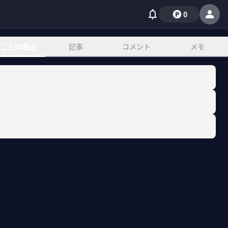
0
章ごとの要点
記事
コメント
メモ