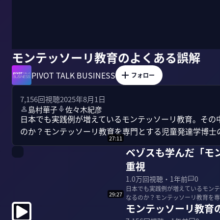
モンテッソーリ教育のよくある誤解
PIVOT TALK BUSINESS
フォロー
7,156
回視聴
2025年8月1日
島村華子
佐々木紀彦
日本でも実践例が増えているモンテッソーリ教育。その
のか？モンテッソーリ教育を専門とする児童発達学博士
27:11
ベゾスも学んだ「モ
重視
1.0万
回視聴・
1年前
0
日本でも実践例が増えているモンテ
29:27
なるのか？モンテッソーリ教育を専門とす
モンテッソーリ教育
華子｜モンテ...