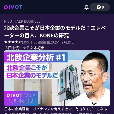
0
PIVOT TALK BUSINESS
北欧企業こそが日本企業のモデルだ：エレベ
ーターの巨人、KONEの研究
(
399
)
1.0万
回視聴
2025年7月29日
田中慎一
佐々木紀彦
日本の企業経営・ガバナンスを考える上で、有力なモデルになる