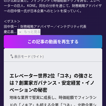
のが北欧企業だ。フィンランドで時価総額トップを誇る、エレベ
ーターの巨人、KONE。同社の分析を通じて、財務戦略アドバイザ
ーの田中慎一氏が日本企業へのヒントを探っていく。

＜ゲスト＞

田中慎一｜財務戦略アドバイザー／インテグリティ代表

慶応義...
もっと見る
この記事の動画を再生する
表示モード (
ライト
)
エレベーター世界2位「コネ」の強さと
は？創業家ガバナンス・安定経営・イノ
ベーションの秘密
地味な業界で堅実に成長し、時価総額でフィンラン
ドの「ノキア」も超える企業「コネ」。北欧企業シ