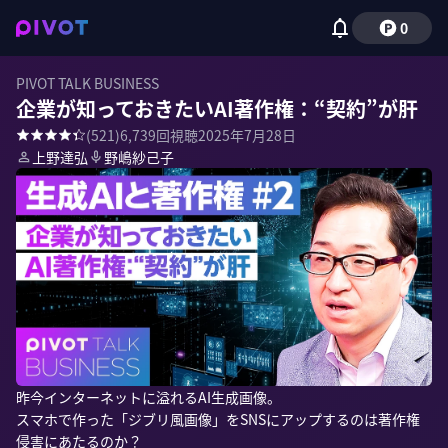
0
PIVOT TALK BUSINESS
企業が知っておきたいAI著作権：“契約”が肝
(
521
)
6,739
回視聴
2025年7月28日
上野達弘
野嶋紗己子
昨今インターネットに溢れるAI生成画像。

スマホで作った「ジブリ風画像」をSNSにアップするのは著作権
侵害にあたるのか？
