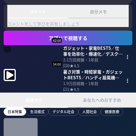
コメント
自分メモ
コメントをして学びを共有しましょう
アプリで視聴する
42:00
ガジェット・家電BEST5／仕
事を効率化・爆速化／デスク周
りに置く／忖度ナシの専門家
2.1万
回視聴・
1年前
34:00
激推し
0
4.5
暑さ対策・時短家電・ガジェッ
トBEST5／ハンディ扇風機／
速乾ドライヤー／ロボット掃除
1.9万
回視聴・
1年前
機／調理家電
1
4.5
関連タグ
あなたへのおすすめ
日本特集
生活様式
デジタル社会
人間社会
健康医療