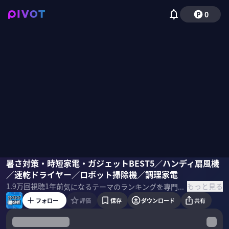
0
かじがや拓哉
暑さ対策・時短家電・ガジェットBEST5／ハンディ扇風機
阿部淳平
国山ハセン
竹内由恵
／速乾ドライヤー／ロボット掃除機／調理家電
もっと見る
1.9万
回視聴
1年前
気になるテーマのランキングを専門家と共に徹底分析し、世相を読み解く「ランキング超分析」。第11回は「ガジェット・家電」。後編では家事を効率化してプライベートも充実、生活の質が上がる最新ガジェット・家電を専門家が忖度ナシで紹介する。 ＜ゲスト＞ 阿部淳平 『家電批評』編集長
フォロー
評価
保存
ダウンロード
共有