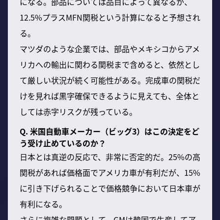
になる。部品については品目によって異なるが、
12.5%プラスMFN関税という計算になると予想され
る。
マツダのような企業では、部品やメキシコからアメ
リカへの輸出に関わる関税まで含めると、依然とし
て厳しい状況が続く可能性がある。完成車の関税だ
けを見れば黒字確保できるように見えても、全体と
しては赤字リスクが残っている。
Q. 米国自動車メーカー（ビッグ3）はこの決定をど
う受け止めているのか？
日本とは真逆の反応で、非常に否定的だ。25%の高
関税があれば価格面でアメリカ車が有利だが、15%
に引き下げられることで価格競争において日本車が
有利になる。
さらに複雑な問題として、GMは韓国で生産してア