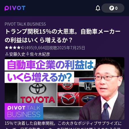
0
PIVOT TALK BUSINESS
トランプ関税15％の大恩恵。自動車メーカー
の利益はいくら増えるか？
(
495
)
9,664
回視聴
2025年7月25日
安藤久史
佐々木紀彦
15％で決着した自動車関税。この大きなポジティブサプライズに