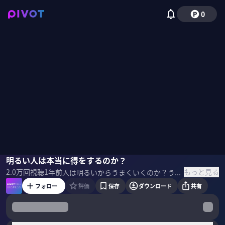
0
和田秀樹
明るい人は本当に得をするのか？
野嶋紗己子
もっと見る
2.0万
回視聴
1年前
人は明るいからうまくいくのか？うまくいっているから明るいのか？ 勝ち負けの思考にこそうまくいかない原因があると『明るい人の科学』著者で精神科医の和田秀樹氏は語る。明るいことが善とされている現代で得する人の特徴を聞いた。 ＜ゲスト＞ 和田秀樹｜精神科医 東京大学医学部卒業。米国カール・メニンガー精神医学校国際フェローを経て、現在立命館大学生命科学部特任教授。高齢者専門の精神科医として35年以上、医療現場に携わる。 ▼参考書籍 『なぜか人生がうまくいく「明るい人」の科学』
フォロー
評価
保存
ダウンロード
共有