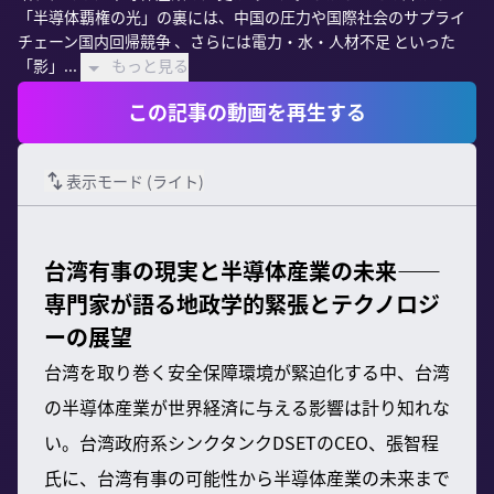
「半導体覇権の光」の裏には、中国の圧力や国際社会のサプライ
チェーン国内回帰競争 、さらには電力・水・人材不足 といった
「影」...
もっと見る
この記事の動画を再生する
表示モード (
ライト
)
台湾有事の現実と半導体産業の未来――
専門家が語る地政学的緊張とテクノロジ
ーの展望
台湾を取り巻く安全保障環境が緊迫化する中、台湾
の半導体産業が世界経済に与える影響は計り知れな
い。台湾政府系シンクタンクDSETのCEO、張智程
氏に、台湾有事の可能性から半導体産業の未来まで