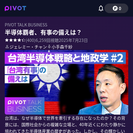
0
PIVOT TALK BUSINESS
半導体覇者、有事の備えは？
(
400
)
6,259
回視聴
2025年7月23日
ジェレミー・チャン
小手森千紗
台湾は、なぜ半導体で世界を牽引する存在になったのか？その背
景には、国際社会からの複雑な立場と、40年近くにわたり静かに
培われてきた半導体産業の歴史があった。しかし、その輝かしい