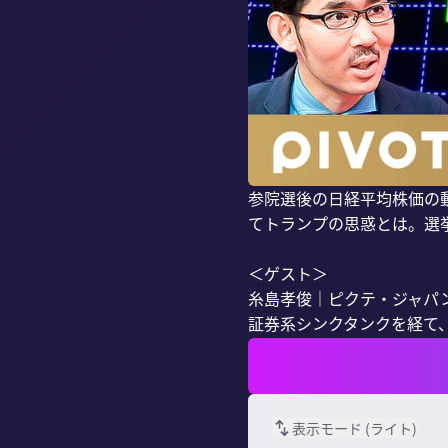
参院選後の日経平均株価の
てトランプの思惑とは。選
＜ゲスト＞

糸島孝俊｜ピクテ・ジャパン
証券系シンクタンクを経て、日
表示モード (
ライト
)