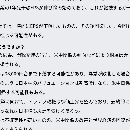
業の1年先予想EPSが伸び悩み始めており、これが継続するか
にかけては一時的にEPSが下落したものの、その後回復した。今
転じる可能性がある。
どうですか？
の結果、関税交渉の行方、米中関係の動向などにより相場は大
想される。
38,000円台まで下落する可能性があり、与党が敗北した場合は
のように日本株のバリュエーションは割高ではなく、米中関係が改
に回帰する可能性もある。
選挙に向けて、トランプ政権は株価上昇を望んでおり、最終的
うなれば日本株も恩恵を受けるだろう。
は不確実性が高いものの、米中関係の改善と世界経済の回復が
ると考えられる。