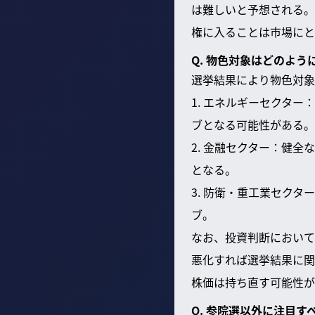
は難しいと予想される。
権に入ることは市場にと
Q. 物色対象はどのよ
選挙結果により物色対象
1. エネルギーセクタ
ブとなる可能性がある。
2. 金融セクター：健
となる。
3. 防衛・重工業セク
ブ。
なお、投資判断において
悪化すれば選挙結果に関
株価は持ち直す可能性が
Q. 参院選以外に注目