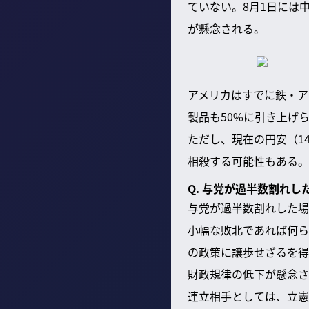
ていない。8月1日には
が懸念される。
アメリカはすでに鉄・ア
製品も50%に引き上げ
ただし、現在の円安（1
相殺する可能性もある。
Q. 与党が過半数割れ
与党が過半数割れした場
小幅な敗北であれば何ら
の政策に譲歩せざるを得
財政規律の低下が懸念さ
連立相手としては、立憲