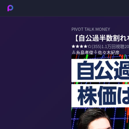
PIVOT TALK MONEY
【自公過半数割れ
(
355
)
1.1万
回視聴
2
糸島孝俊
佐々木紀彦