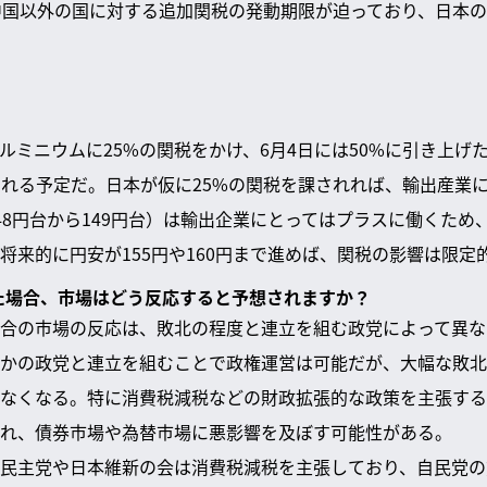
中国以外の国に対する追加関税の発動期限が迫っており、日本
ルミニウムに25%の関税をかけ、6月4日には50%に引き上げ
られる予定だ。日本が仮に25%の関税を課されれば、輸出産業
48円台から149円台）は輸出企業にとってはプラスに働くため
将来的に円安が155円や160円まで進めば、関税の影響は限定
した場合、市場はどう反応すると予想されますか？
合の市場の反応は、敗北の程度と連立を組む政党によって異な
かの政党と連立を組むことで政権運営は可能だが、大幅な敗北
なくなる。特に消費税減税などの財政拡張的な政策を主張する
れ、債券市場や為替市場に悪影響を及ぼす可能性がある。
民主党や日本維新の会は消費税減税を主張しており、自民党の