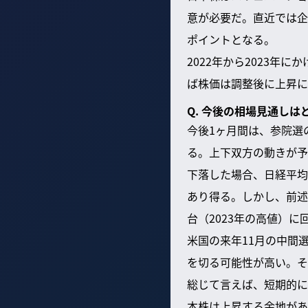
意が必要だ。直近では企
ポイントとなる。
2022年から2023年
ば株価は調整後に上昇に
Q. 今後の相場見通しは
今後1ヶ月間は、参院選
る。上下双方の動きが予
下落した場合、日経平均は
あり得る。しかし、前述
台（2023年の高値）
米国の来年11月の中間
を切る可能性が高い。そ
総じて言えば、短期的に
本株は上昇する余地があ