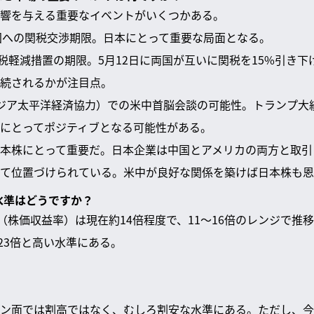
響を与える重要なイベントがいくつかある。
外の国への関税交渉期限。日本にとって重要な局面となる。
の関税軽減措置の期限。5月12日に両国が互いに関税を15%引き
続されるかが注目点。
EC（アジア太平洋経済協力）での米中首脳会談の可能性。トランプ
にとってポジティブとなる可能性がある。
本株にとって重要だ。日本企業は中国とアメリカの両方と取引
て位置づけられている。米中が良好な関係を築けば日本株も恩
価水準はどうですか？
ER（株価収益率）は現在約14倍程度で、11〜16倍のレンジで
〜23倍と高い水準にある。
ン面では割高ではなく、むしろ割安な水準にある。ただし、今