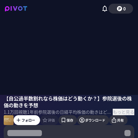
0
糸島孝俊
【自公過半数割れなら株価はどう動くか？】参院選後の株
佐々木紀彦
価の動きを予想
もっと見る
1.1万
回視聴
1年前
参院選後の日経平均株価の動きはどうなるのか。自公過半数割れが起こると市場にどのような影響を及ぼすのか。そしてトランプの思惑とは。選挙後の株価の動き、世界マーケットの展望などを糸島孝俊氏に聞いた。 ＜ゲスト＞ 糸島孝俊｜ピクテ・ジャパン シニア・ストラテジスト 証券系シンクタンクを経て、日系大手運用会社にて国内株式中心に運用。その後、ヘッジファンドや独立系運用会社でアクティブ・ファンドマネージャーとして従事 ＜目次＞
フォロー
評価
保存
ダウンロード
共有