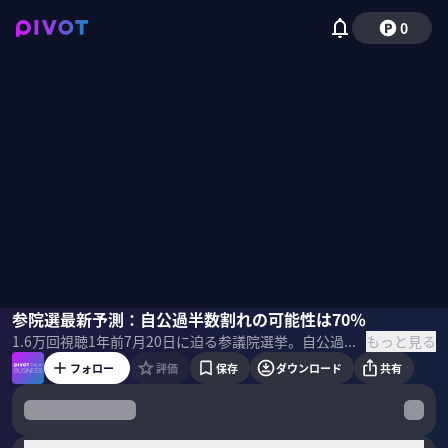
0
鈴木邦和
参院選最新予測：自公過半数割れの可能性は70％
佐々木紀彦
もっと見る
1.6万
回視聴
1年前
7月20日に迫る参議院選挙。自公過半数割れの可能性は高いのか？なぜ自公は衰退し、参政が躍進しているのか？選挙ドットコムの鈴木邦和編集長に、最新データから見える選挙予測と、選挙後の動きを展望してもらった。
フォロー
評価
保存
ダウンロード
共有