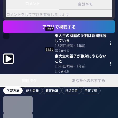
コメント
自分メモ
コメントをして学びを共有しましょう
アプリで視聴する
32:42
東大生の家庭の９割は新聞購読
している
1.8万
回視聴・
1年前
33:51
2
4.6
東大生の親子が絶対にやらない
こと
1.6万
回視聴・
1年前
0
4.6
関連タグ
あなたへのおすすめ
学習方法
能力開発
教育改革
視点思考
子育て術