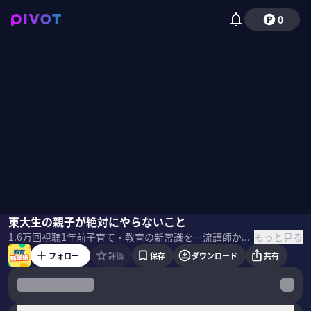
0
りんたろー。（EXIT）
東大生の親子が絶対にやらないこと
西岡壱諴
竹内由恵
もっと見る
1.6万
回視聴
1年前
子育て・教育の新常識を一流講師から学ぶ。偏差値35から東大、漫画『ドラゴン桜』モデルの西岡壱諴氏に東大生の親子の共通点を聞いた。 ＜ゲスト＞ 西岡壱諴｜カルペ・ディエム 代表取締役／東大出身：漫画「ドラゴン桜」のモデル 1996年北海道生まれ 中学時代の成績は最下位、高校時代は偏差値35。「ゲーム式暗算術」「思考法」「読書術」などを開発し、東大に合格。そのノウハウを活かし、2020年に指導コンサルティング会社(株)カルペ・ディエムを設立。 著書『東大読書』『東大作文』『東大思考」はシリーズ45万部突破
フォロー
評価
保存
ダウンロード
共有