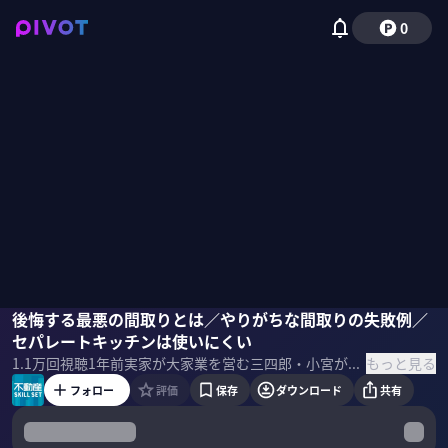
0
小宮浩信（三四郎）
後悔する最悪の間取りとは／やりがちな間取りの失敗例／
船渡亮
柴田阿弥
セパレートキッチンは使いにくい
もっと見る
1.1万
回視聴
1年前
実家が大家業を営む三四郎・小宮が不動産をイチから学ぶ「不動産SkillSet」。第４回のテーマは「間取り」。前編では、使いにくいNG間取りを紹介。
フォロー
評価
保存
ダウンロード
共有