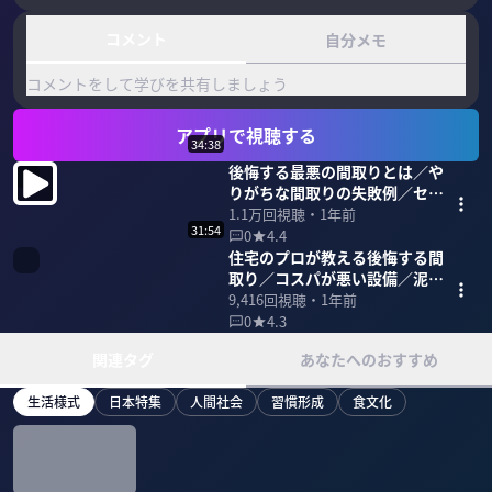
コメント
自分メモ
コメントをして学びを共有しましょう
アプリで視聴する
34:38
後悔する最悪の間取りとは／や
りがちな間取りの失敗例／セパ
レートキッチンは使いにくい
1.1万
回視聴・
1年前
31:54
0
4.4
住宅のプロが教える後悔する間
取り／コスパが悪い設備／泥棒
に狙われやすい家の特徴
9,416
回視聴・
1年前
0
4.3
関連タグ
あなたへのおすすめ
生活様式
日本特集
人間社会
習慣形成
食文化