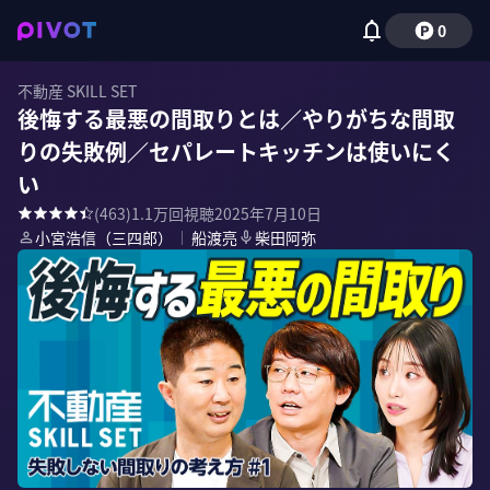
0
不動産 SKILL SET
後悔する最悪の間取りとは／やりがちな間取
りの失敗例／セパレートキッチンは使いにく
い
(
463
)
1.1万
回視聴
2025年7月10日
小宮浩信（三四郎）
｜
船渡亮
柴田阿弥