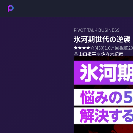
PIVOT TALK BUSINESS
氷河期世代の逆襲
(
430
)
1.0万
回視聴
2
山口揚平
佐々木紀彦