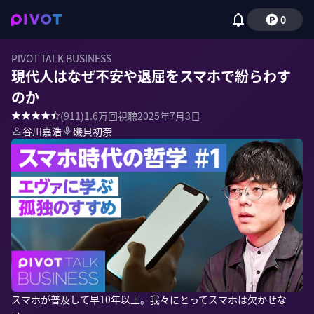
0
PIVOT TALK BUSINESS
現代人はなぜ不安や退屈をスマホで紛らわす
のか
(
911
)
1.6万
回視聴
2025年7月3日
谷川嘉浩
磯貝初奈
スマホが普及して早10年以上。我々にとってスマホは欠かせな