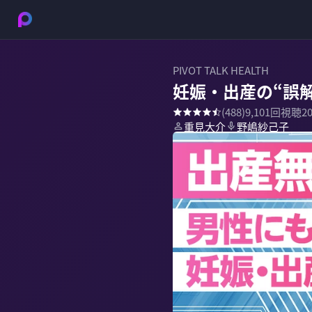
PIVOT TALK HEALTH
妊娠・出産の“誤解”
(
488
)
9,101
回視聴
2
重見大介
野嶋紗己子