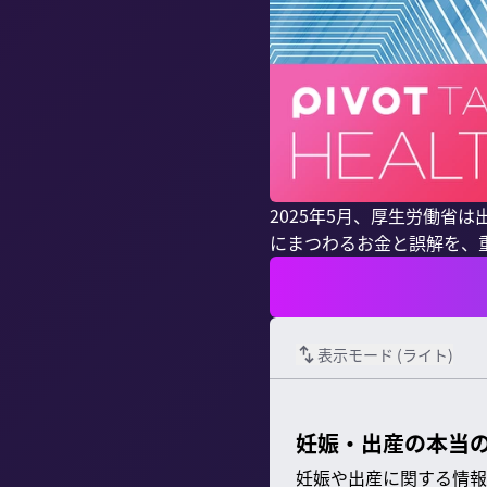
2025年5月、厚生労働省
にまつわるお金と誤解を、
表示モード (
ライト
)
妊娠・出産の本当
妊娠や出産に関する情報