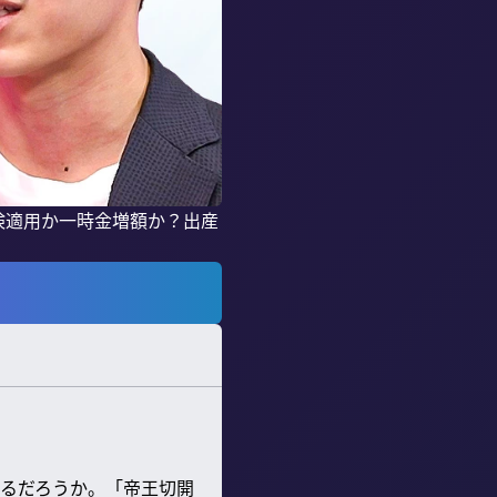
険適用か一時金増額か？出産
るだろうか。「帝王切開