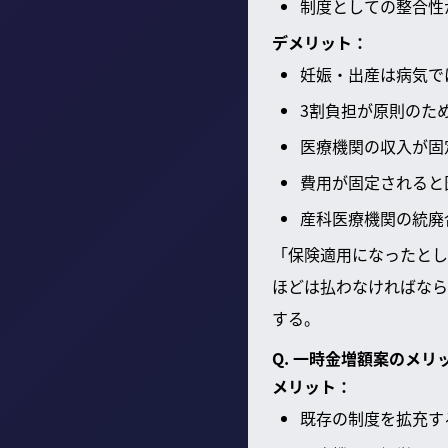
制度としての整合性
デメリット：
妊娠・出産は病気で
3割負担が原則のた
医療機関の収入が固
費用が固定されると
産科医療機関の統廃
「保険適用になったとし
ほどは払わなければなら
する。
Q. 一時金増額案のメ
メリット：
既存の制度を拡充す