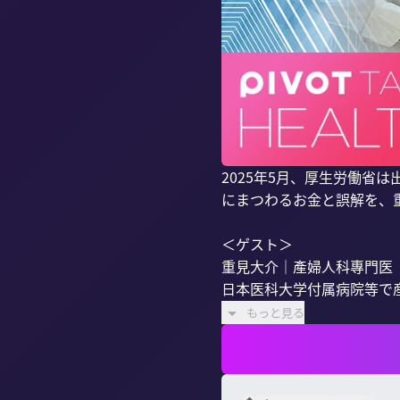
2025年5月、厚生労働省
にまつわるお金と誤解を、重
＜ゲスト＞

重見大介｜產婦人科專門医

日本医科大学付属病院等で産
もっと見る