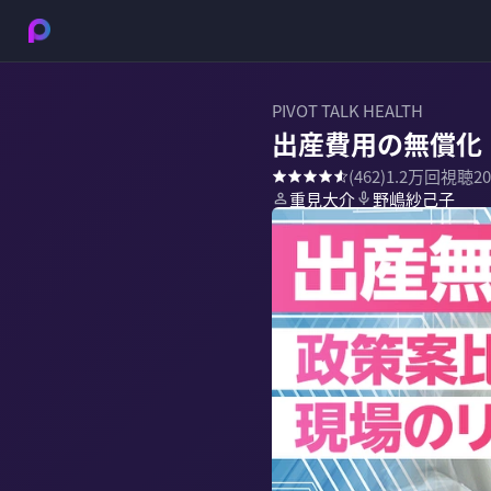
PIVOT TALK HEALTH
出産費用の無償化
(
462
)
1.2万
回視聴
2
重見大介
野嶋紗己子