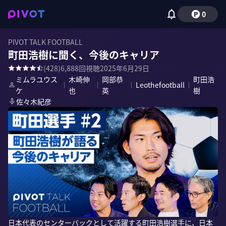
0
PIVOT TALK FOOTBALL
町田浩樹に聞く、今後のキャリア
(
428
)
6,888
回視聴
2025年6月29日
ミムラユウス
木崎伸
岡部恭
町田浩
｜
｜
｜
Leothefootball
｜
ケ
也
英
樹
佐々木紀彦
日本代表のセンターバックとして活躍する町田浩樹選手に、日本