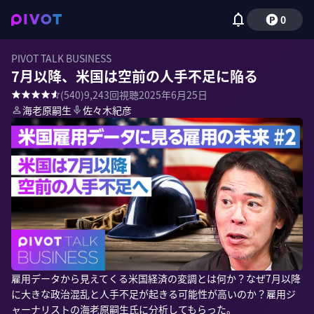
0
PIVOT TALK BUSINESS
7月以降、米国は空前の人手不足に陥る
(
540
)
9,243
回視聴
2025年6月25日
海老原嗣生
佐々木紀彦
雇用データから見えてくる米国経済の変調とは何か？なぜ7月以降
に大きな政治混乱と人手不足が起きる可能性が高いのか？雇用ジ
ャーナリストの海老原嗣生氏に分析してもらった。
