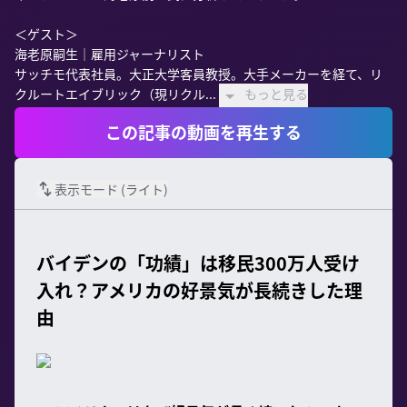
＜ゲスト＞

海老原嗣生｜雇用ジャーナリスト

サッチモ代表社員。大正大学客員教授。大手メーカーを経て、リ
クルートエイブリック（現リクル...
もっと見る
この記事の動画を再生する
表示モード (
ライト
)
バイデンの「功績」は移民300万人受け
入れ？アメリカの好景気が長続きした理
由