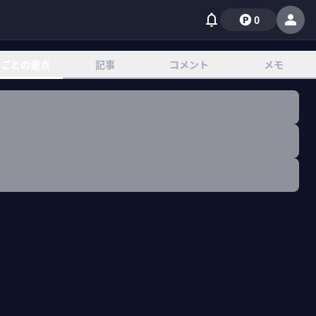
0
章ごとの要点
記事
コメント
メモ