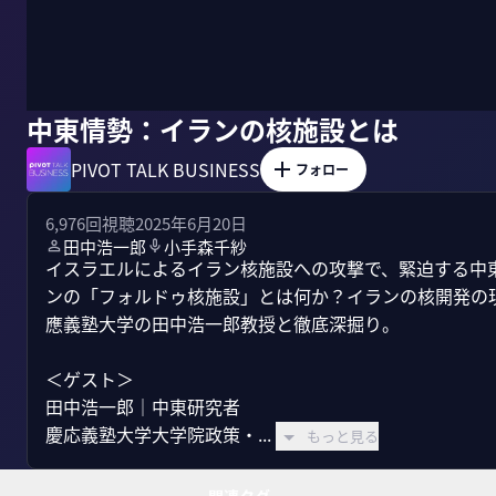
中東情勢：イランの核施設とは
PIVOT TALK BUSINESS
フォロー
6,976
回視聴
2025年6月20日
田中浩一郎
小手森千紗
イスラエルによるイラン核施設への攻撃で、緊迫する中
ンの「フォルドゥ核施設」とは何か？イランの核開発の
應義塾大学の田中浩一郎教授と徹底深掘り。

＜ゲスト＞

田中浩一郎｜中東研究者

慶応義塾大学大学院政策・...
もっと見る