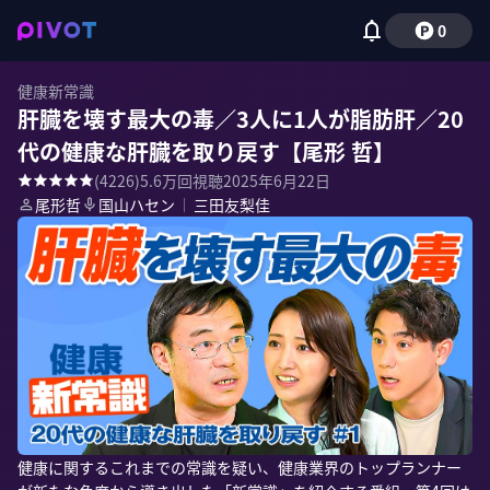
0
健康新常識
肝臓を壊す最大の毒／3人に1人が脂肪肝／20
代の健康な肝臓を取り戻す【尾形 哲】
(
4226
)
5.6万
回視聴
2025年6月22日
尾形哲
国山ハセン
｜
三田友梨佳
健康に関するこれまでの常識を疑い、健康業界のトップランナー