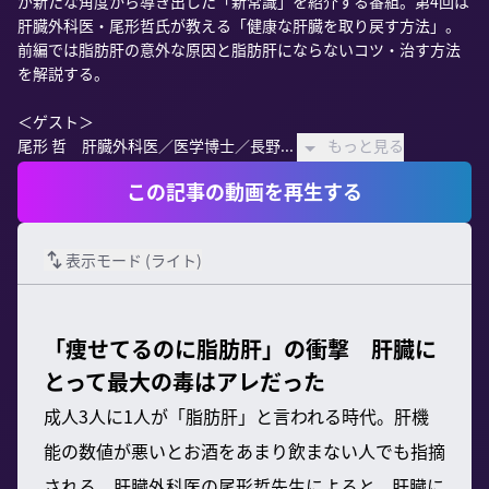
が新たな角度から導き出した「新常識」を紹介する番組。第4回は
肝臓外科医・尾形哲氏が教える「健康な肝臓を取り戻す方法」。
前編では脂肪肝の意外な原因と脂肪肝にならないコツ・治す方法
を解説する。　

＜ゲスト＞

尾形 哲　肝臓外科医／医学博士／長野...
もっと見る
この記事の動画を再生する
表示モード (
ライト
)
「痩せてるのに脂肪肝」の衝撃 肝臓に
とって最大の毒はアレだった
成人3人に1人が「脂肪肝」と言われる時代。肝機
能の数値が悪いとお酒をあまり飲まない人でも指摘
される。肝臓外科医の尾形哲先生によると、肝臓に