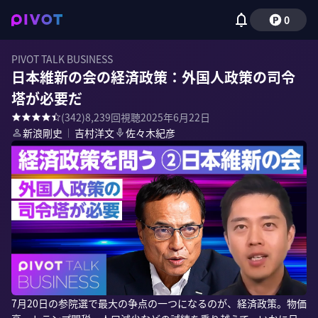
0
PIVOT TALK BUSINESS
日本維新の会の経済政策：外国人政策の司令
塔が必要だ
(
342
)
8,239
回視聴
2025年6月22日
新浪剛史
｜
吉村洋文
佐々木紀彦
7月20日の参院選で最大の争点の一つになるのが、経済政策。物価