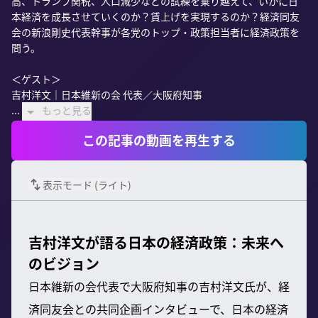
高、トランプ関税、人口減少などの試練を乗り越えて、いかに日
本経済を成長させていくのか？賃上げを実現するのか？経済同友
会の新浪剛史代表幹事が各党のトップ・政策担当者に経済政策を
問う。

＜ゲスト＞

吉村洋文｜日本維新の会 代表／大阪府知事

...
もっと見る
この記事の動画を再生する
表示モード (
ライト
)
吉村洋文が語る日本の経済政策：未来へ
のビジョン
日本維新の会代表で大阪府知事の吉村洋文氏が、経
済同友会との共同企画インタビューで、日本の経済