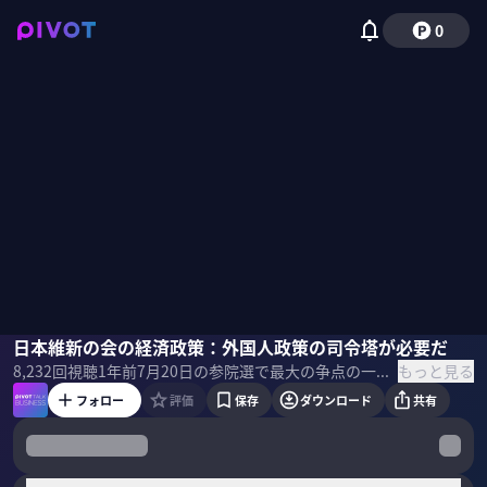
0
新浪剛史
日本維新の会の経済政策：外国人政策の司令塔が必要だ
吉村洋文
佐々木紀彦
もっと見る
8,232
回視聴
1年前
7月20日の参院選で最大の争点の一つになるのが、経済政策。物価高、トランプ関税、人口減少などの試練を乗り越えて、いかに日本経済を成長させていくのか？賃上げを実現するのか？経済同友会の新浪剛史代表幹事が各党のトップ・政策担当者に経済政策を問う。 ＜ゲスト＞ 吉村洋文｜日本維新の会 代表／大阪府知事 九州大学卒業。弁護士として活動後、2011年に大阪市会議員に初当選。衆議院議員、大阪市長を経て、現在、大阪府知事。2024年、日本維新の会代表に就任。 新浪剛史｜サントリーHD会長／経済同友会代表幹事 1959年神奈川県生まれ。81年三菱商事入社。91年米ハーバード大経営大学院修了。2002年ローソン社長、14年会長を経て、同年10月からサントリーホールディングス社長。25年3月より会長に就任。 ＜目次＞
フォロー
評価
保存
ダウンロード
共有